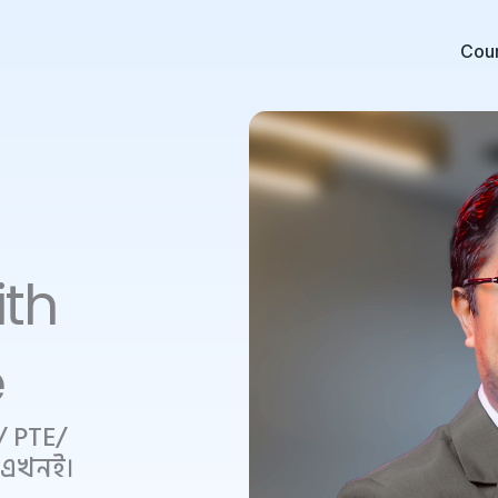
Cou
ith
e
/ PTE/
ন এখনই।