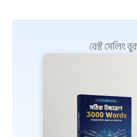
বেস্ট সেলিং বু