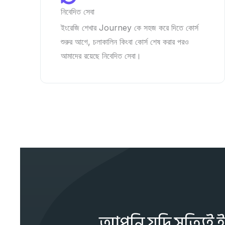
নিবেদিত সেবা
ইংরেজি শেখার Journey কে সহজ করে দিতে কোর্স
শুরুর আগে, চলাকালিন কিংবা কোর্স শেষ করার পরও
আমাদের রয়েছে নিবেদিত সেবা।
আপনি যদি সত্যিই 