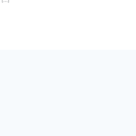
 ✅ […]