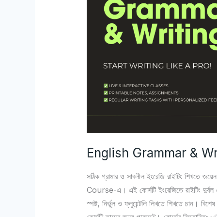
Writing
Course
Online
English Grammar & Wr
সঠিক গ্রামার ও সাবলীল ইংরেজি রাইটিং শিখত
Course-এ। এই কোর্সটি ইংরেজিতে রাইটিং দুর্বল এমন
স্পষ্ট, নির্ভুল ও ফ্লুয়েন্টলি লিখতে শিখতে চান।